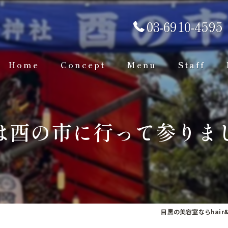
03-6910-4595
Home
Concept
Menu
Staff
は酉の市に行って参りま
目黒の美容室ならhair&s