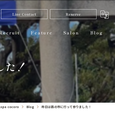
Line Contact
Reserve
Recruit
Feature
Salon
Blog
カット
した！
カラー
パーマ
トリートメント
縮毛矯正
pa cocoro
Blog
昨日は酉の市に行って参りました！